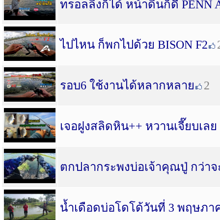
ทรอลลิ่งก็ได้ หน้าดินก็ดี PENN
ไปไหน ก็พกไปด้วย BISON F2
รอบ6 ใช้งานได้หลากหลาย
2
เจอฝูงสลิดหิน++ หวานเจี๊ยบเล
ตกปลากระพงบ่อเจ้าคุณปู่ กว่า
น้ำเดือดบ่อโดโด้วันที่ 3 พฤษภา