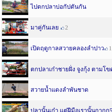
ไปตกปลาบ่อกัปตันกัน
มาคู่กันเลย
2
เปิดฤดูกาลสวายคลองลำปาว
1
ตกปลาเก๋าชายฝั่ง จูงกุ้ง ตามโข
สวายน้ำแดงลำพันชาด
ปลานั้นเก๋า แต่ฝีมือเรานั้นกาก