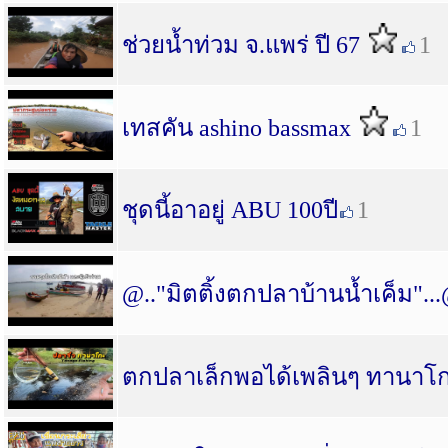
ช่วยน้ำท่วม จ.แพร่ ปี 67
1
เทสคัน ashino bassmax
1
ชุดนี้อาอยู่ ABU 100ปี
1
@.."มิตติ้งตกปลาบ้านน้ำเค็ม"..
ตกปลาเล็กพอได้เพลินๆ ทานาโ