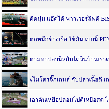
ดีดนุ่ม แอ๊คได้ พาวเวอร์ลิฟดี 
ตกหมึกข้างเรือ ใช้คันแบบนี้ 
ตามหาปลานิลกับไต๋วินบ้านเราด
#ไมโครจิ๊กเกมส์ กับปลาเนื้อดี
เอาคันเหยื่อปลอมไปตีเหยื่อสด ไ