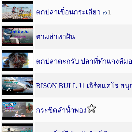
ตกปลาเขื่อนกระเสียว
1
ตามล่าหาฝัน
ตกปลาตะกรับ ปลาที่ทำแกงส้มอ
BISON BULL J1 เจิร์คแคโร สนุก
กระขีดลำน้ำพอง