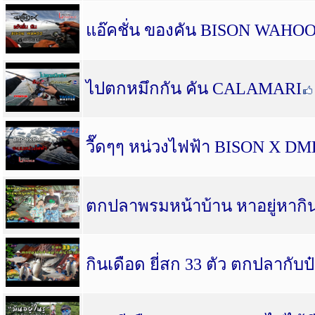
แอ๊คชั่น ของคัน BISON WAHO
ไปตกหมึกกัน คัน CALAMARI
วื๊ดๆๆ หน่วงไฟฟ้า BISON X D
ตกปลาพรมหน้าบ้าน หาอยู่หากิ
กินเดือด ยี่สก 33 ตัว ตกปลากับป