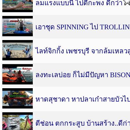
ลมแรงแบบนี้ ไปตีกะพง ดีกว่า
เอาชุด SPINNING ไป TROLLI
ไลท์จิกกิ้ง เพชรบุรี จากล้มเหลว
ลงทะเลบ่อย ก็ไม่มีปัญหา BISO
หาดสุชาดา หาปลาเก๋าสายบัวไป
ตีช่อน ตกกระสูบ บ้านสร้าง..ดีก