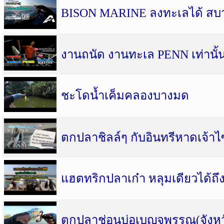
BISON MARINE ลงทะเลได้ สบ
งานถนัด งานทะเล PENN เท่านั้
ชะโดน้ำเค็มคลองบางมด
ตกปลาชิลล์ๆ กับอินทรีหาดเจ้าไซ
แฮตทริกปลาเก๋า หลุมเดียวได้ถึง
ตกปลาช่อนบ่อเบญจพรรณ(จังห