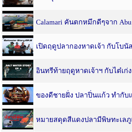
Calamari คันตกหมึกดีๆจาก Abu
เปิดฤดูปลากองหาดเจ้า กับโบนั
อินทรีท้ายฤดูหาดเจ้าฯ กับไต๋เก่
ของดีชายฝั่ง ปลาปิ่นแก้ว ทำกั
หมายสดุดสีแดงปลามีพิษทะเลภู