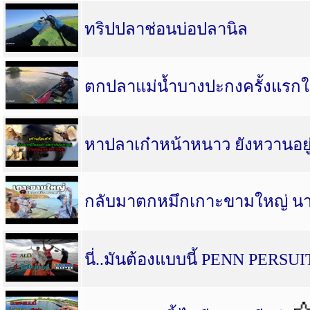
ทริปปลาช่อนบ่อปลานิล
ตกปลาแม่น้ำบางปะกงครั้งแรกใ
หาปลาเก๋าหน้าหนาว ยังหวานอยู
กลับมาตกหมึกเกาะขามใหญ่ นาน
นี่..มันต้องแบบนี้ PENN PERSUI