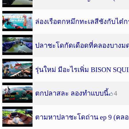
ล่องเรือตกหมึกทะเลสีชังกับไต๋ก
ปลาชะโดกัดเดือดที่คลองบางม
รุ่นใหม่ มีอะไรเพิ่ม BISON SQU
ตกปลาสละ ลองทำแบบนี้
4
ตามหาปลาชะโดถ่าน ep 9 (คลอ