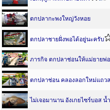
ตกปลากะพงใหญ่วังหอย
ตกปลาชายฝั่งพอได้อยู่นะครับ
ภารกิจ ตกปลาช่อนให้แม่ยายพ่อ
ตกปลาช่อน คลองลอกใหม่แถวสม
ไม่เจอมานาน อังเกยไซร์บอส น้ำต