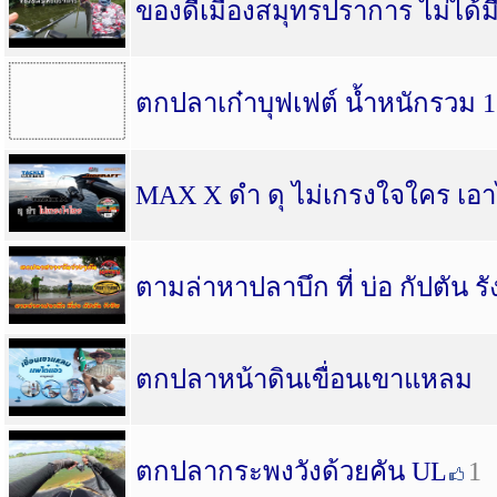
ของดีเมืองสมุทรปราการ ไม่ได้ม
ตกปลาเก๋าบุฟเฟต์ น้ำหนักรวม 1
MAX X ดำ ดุ ไม่เกรงใจใคร เอาไ
ตามล่าหาปลาบึก ที่ บ่อ กัปตัน รั
ตกปลาหน้าดินเขื่อนเขาแหลม
ตกปลากระพงวังด้วยคัน UL
1