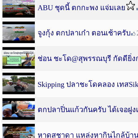
ABU ชุดนี้ ตกกะพง แจ่มเลย
จูงกุ้ง ตกปลาเก๋า ตอนเช้าครับ
ช่อน ชะโด@สุพรรณบุรี กัดดียิ่งก
Skipping ปลาชะโดคลอง เทสSik
ตกปลาปิ่นแก้วกันครับ ได้เจอฝูง
หาดสุชาดา แหล่งหากินไกล้บ้า