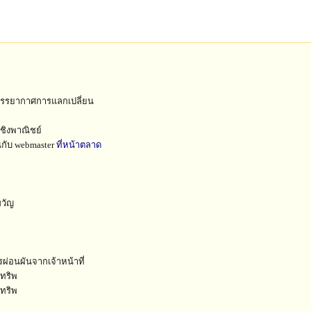
ยบรรยากาศการแลกเปลี่ยน
ชิงพาณิชย์
ยนกับ webmaster
ที่หน้าตลาด
ขวัญ
ารผ่อนผันจากเจ้าหน้าที่
กทริพ
กทริพ