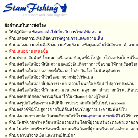
ข้อกำหนดในการส่งเรื่อง
ให้ปฎิบัติตาม
ข้อตกลงทั่วไปเกี่ยวกับการโพสท์ข้อความ
ห้ามแสดงความเห็นที่ขัด
บรรทัดฐานการแสดงความเห็น
ห้ามแสดงความเห็นที่สร้างความขัดแย้ง พาดพิงบุคคลอื่นให้เสียหาย ทำลา
ห้ามเสนอขาย เสนอซื้อ
ห้ามประชาสัมพันธ์ โฆษณา หรือเสนอข้อมูลที่นำไปสู่การได้ผลประโยชน์ในเ
ห้ามส่งเรื่องในห้อง ที่เป็นความขัดแย้งอันเกิดจากการซื้อขาย ให้ท่านร้องเรี
ห้ามส่งเรื่องในห้อง หลายครั้งในเวลาใกล้ๆ กัน โดยไม่มีเหตุอันควร
ห้ามส่งเรื่องในห้อง ที่นำเรื่องมากจากฟอร์เวิร์ดเมล
ห้ามส่งเรื่องในห้อง ที่เป็นการระบายความไม่พอใจ หรือนำไปสู่การประนาม
ห้ามส่งเรื่องในห้อง ที่มีภาพความรุนแรง ภาพอุจาดตา น่าหวาดกลัว สะเทือน
ห้ามลงคลิปที่คัดลอกงานผู้อื่นมาไว้ใน Channel ของผู้โพสท์
ห้ามลงรูปหรือข้อความ คลิปที่มีการประชาสัมพันธ์เว็บไซต์, Facebook
ห้ามลงลิงค์ที่นำไปสู่การขายในที่อื่นหรือนำไปสู่การประชาสัมพันธ์เว็บ
ห้ามส่งภาพการตกปลาในเขตรักษาสัตว์น้ำ
เขตอุทยานแห่งชาติ
ที่ไม่ได้รับก
ห้ามโพสท์ขายทริพ หรือหาเพื่อนร่วมทริพ โดยที่ผู้ร่วมทริพจะต้องจ่ายค่าออ
ห้ามโพสท์ขายทริพ หรือหาเพื่อนร่วมทริพ โดยที่ผู้ร่วมทริพจะต้องจ่ายค่าออ
ห้ามขอรับบริจาคเงิน และทรัพย์สินมีค่า