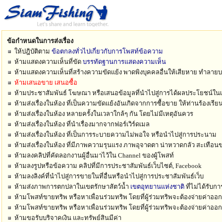
ข้อกำหนดในการส่งเรื่อง
ให้ปฎิบัติตาม
ข้อตกลงทั่วไปเกี่ยวกับการโพสท์ข้อความ
ห้ามแสดงความเห็นที่ขัด
บรรทัดฐานการแสดงความเห็น
ห้ามแสดงความเห็นที่สร้างความขัดแย้ง พาดพิงบุคคลอื่นให้เสียหาย ทำลา
ห้ามเสนอขาย เสนอซื้อ
ห้ามประชาสัมพันธ์ โฆษณา หรือเสนอข้อมูลที่นำไปสู่การได้ผลประโยชน์ในเ
ห้ามส่งเรื่องในห้อง ที่เป็นความขัดแย้งอันเกิดจากการซื้อขาย ให้ท่านร้องเรี
ห้ามส่งเรื่องในห้อง หลายครั้งในเวลาใกล้ๆ กัน โดยไม่มีเหตุอันควร
ห้ามส่งเรื่องในห้อง ที่นำเรื่องมากจากฟอร์เวิร์ดเมล
ห้ามส่งเรื่องในห้อง ที่เป็นการระบายความไม่พอใจ หรือนำไปสู่การประนาม
ห้ามส่งเรื่องในห้อง ที่มีภาพความรุนแรง ภาพอุจาดตา น่าหวาดกลัว สะเทือน
ห้ามลงคลิปที่คัดลอกงานผู้อื่นมาไว้ใน Channel ของผู้โพสท์
ห้ามลงรูปหรือข้อความ คลิปที่มีการประชาสัมพันธ์เว็บไซต์, Facebook
ห้ามลงลิงค์ที่นำไปสู่การขายในที่อื่นหรือนำไปสู่การประชาสัมพันธ์เว็บ
ห้ามส่งภาพการตกปลาในเขตรักษาสัตว์น้ำ
เขตอุทยานแห่งชาติ
ที่ไม่ได้รับก
ห้ามโพสท์ขายทริพ หรือหาเพื่อนร่วมทริพ โดยที่ผู้ร่วมทริพจะต้องจ่ายค่าออ
ห้ามโพสท์ขายทริพ หรือหาเพื่อนร่วมทริพ โดยที่ผู้ร่วมทริพจะต้องจ่ายค่าออ
ห้ามขอรับบริจาคเงิน และทรัพย์สินมีค่า