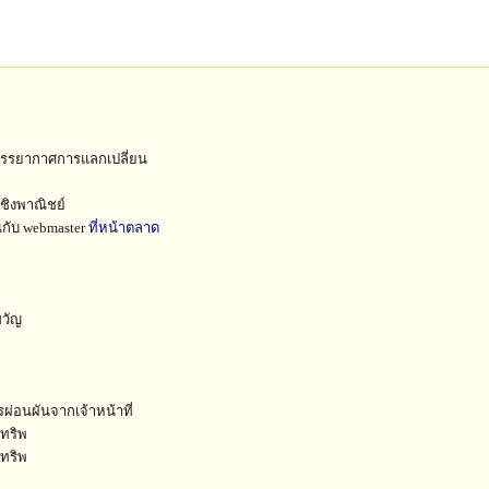
ยบรรยากาศการแลกเปลี่ยน
ชิงพาณิชย์
ยนกับ webmaster
ที่หน้าตลาด
ขวัญ
ารผ่อนผันจากเจ้าหน้าที่
กทริพ
กทริพ