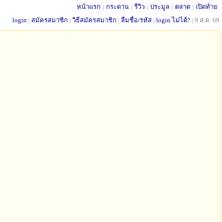
หน้าแรก
|
กระดาน
|
รีวิว
|
ประมูล
|
ตลาด
|
เปิดท้าย
login
|
สมัครสมาชิก
|
วิธีสมัครสมาชิก
|
ลืมชื่อ/รหัส
|
login ไม่ได้?
|
9 ส.ค. 69