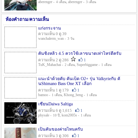
aberenger -
, aberenger -
4 เดือน
3 เดือน
ห้องคำถาม/ความเห็น
แก่งกระจาน
ความเห็น 0 ดู 39
wanchalerm_wan -
3 วัน
คันชิงหลิว 4.5 ควรใช้เลาขนาดเท่าไหร่ดีครับ
ความเห็น 2 ดู 286
1
TuK_Mahachai -
, Superbiggame -
2 เดือน
1 เดือน
แนะนำด้วยคับ คันเบ็ด O2+ รุ่น Valkyrieกับ คั
นShimano Bass One XT เลือก
ความเห็น 1 ดู 179
1
bamoo -
, Khong_beng -
1 เดือน
1 เดือน
เซียนDaiwa Saltiga
ความเห็น 6 ดู 1,615
1
physale -
, kom2005s -
10 ปี
1 เดือน
เป็นคันของค่ายไหนครับ
ความเห็น 3 ดู 306
1