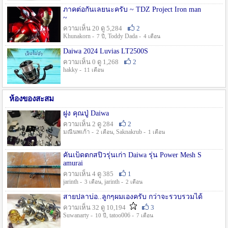
ภาคต่อกันเลยนะครับ ~ TDZ Project Iron man
~
ความเห็น 20 ดู 5,284
2
Khunakorn -
, Toddy Dada -
7 ปี
4 เดือน
Daiwa 2024 Luvias LT2500S
ความเห็น 0 ดู 1,268
2
hakky -
11 เดือน
ห้องของสะสม
ฝูง คุณปู่ Daiwa
ความเห็น 2 ดู 284
2
มณีนพเก้า -
, Saknakrub -
2 เดือน
1 เดือน
คันเบ็ดตกสปิ๋วรุ่นเก่า Daiwa รุ่น Power Mesh S
amurai
ความเห็น 4 ดู 385
1
jarinth -
, jarinth -
3 เดือน
2 เดือน
สายปลาบ่อ..ลูกๆผมเองครับ กว่าจะรวบรวมได้
ความเห็น 32 ดู 10,194
3
Suwanarty -
, tatoo006 -
10 ปี
7 เดือน