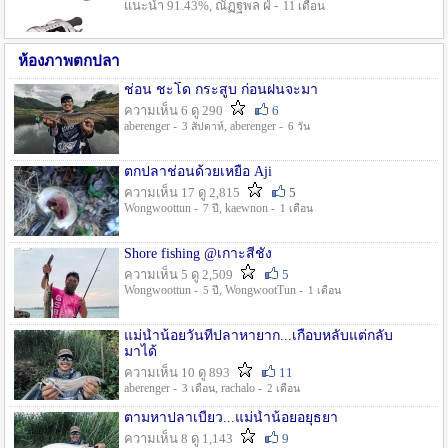
แนะนำ 91.43%, ณัฏฐพล ฝ่ -
11 เดือน
ห้องภาพตกปลา
ช่อน ชะโด กระสูบ ก่อนฝนจะมา
ความเห็น 6 ดู 290
6
aberenger -
, aberenger -
3 สัปดาห์
6 วัน
ตกปลาช่อนด้วยเหยื่อ Aji
ความเห็น 17 ดู 2,815
5
Wongwoottun -
, kaewnon -
7 ปี
1 เดือน
Shore fishing @เกาะสีชัง
ความเห็น 5 ดู 2,509
5
Wongwoottun -
, WongwootTun -
5 ปี
1 เดือน
แม่น้ำน้อยวันที่ปลาหายาก...เกือบหลับแต่กลับ
มาได้
ความเห็น 10 ดู 893
11
aberenger -
, rachalo -
3 เดือน
2 เดือน
ตามหาปลาเบี้ยว...แม่น้ำน้อยอยุธยา
ความเห็น 8 ดู 1,143
9