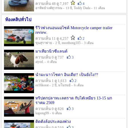
ความเห็น 48 ดู 7,197
4
อาทิตย์วงศ์สุวรรณ -
, Toddy Dada -
13 ปี
11 เดือน
ห้องคลิปทั่วไป
รีวิวพ่วงนอนมอไซค์ Motorcycle camper trailer
review.
ความเห็น 11 ดู 4,257
2
ขุนสุราพ่าย -
, moothong105 -
2 ปี
3 เดือน
มาเที่ยวนิวซีแลนด์
ความเห็น 0 ดู 737
3
aiyod. -
4 เดือน
น้ำมะนาวโซดา อินเดีย!! เป็นยังไง??
ความเห็น 1 ดู 1,613
2
ee16korat -
, มโนรมย์ -
2 ปี
6 เดือน
ทริปตกปลาทะเลตราด กับไต๋เหมี่ยว 13-15 มก
ราคม 2569
ความเห็น 0 ดู 826
3
kapong99 -
6 เดือน
ติดตั้งล้อประคองพ่วง
ความเห็น 0 ดู 510
3