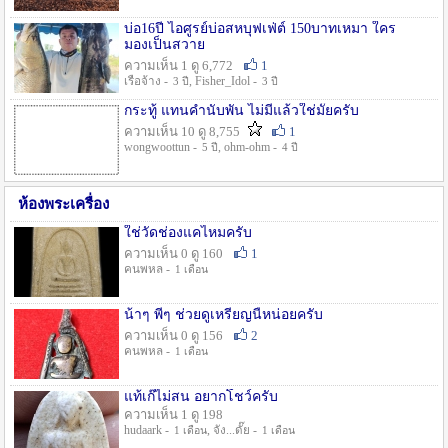
บ่อ16ปี ไอศูรย์บ่อสหบุฟเฟ่ต์ 150บาทเหมา ใคร
มองเป็นสวาย
ความเห็น 1 ดู 6,772
1
เรือจ้าง -
, Fisher_Idol -
3 ปี
3 ปี
กระทู้ แทนคำนับพัน ไม่มีแล้วใช่มั๊ยครับ
ความเห็น 10 ดู 8,755
1
wongwoottun -
, ohm-ohm -
5 ปี
4 ปี
ห้องพระเครื่อง
ใช่วัดช่องแคไหมครับ
ความเห็น 0 ดู 160
1
คนพหล -
1 เดือน
น้าๆ พี่ๆ ช่วยดูเหรียญนี้หน่อยครับ
ความเห็น 0 ดู 156
2
คนพหล -
1 เดือน
แท้เก๊ไม่สน อยากโชว์ครับ
ความเห็น 1 ดู 198
hudaark -
, จัง...ดั๊ย -
1 เดือน
1 เดือน