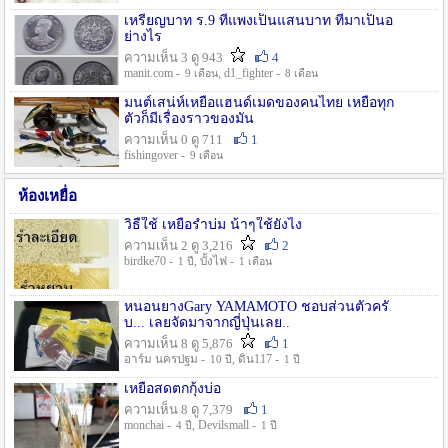
เหรียญบาท ร.9 ที่แพงเป็นแสนบาท ที่มาเป็นอ
ย่างไร
ความเห็น 3 ดู 943
4
manit.com -
, d1_fighter -
9 เดือน
8 เดือน
มนต์เสน่ห์เหยื่อแฮนด์เมดของคนไทย เหยื่อทุก
ตัวก็มีเรื่องราวของมัน
ความเห็น 0 ดู 711
1
fishingover -
9 เดือน
ห้องเหยื่อ
วิธืใช้ เหยื่อรำบ่ม น้าๆใช้ยังไง
ความเห็น 2 ดู 3,216
2
birdke70 -
, บั้งไฟ -
1 ปี
1 เดือน
หนอนยางGary YAMAMOTO ชอบส่วนตัวครั
บ... เลยจัดมาจากญี่ปุ่นเลย..
ความเห็น 8 ดู 5,876
1
อาร์ม นครปฐม -
, ดิน117 -
10 ปี
1 ปี
เหยื่อสดตกกุ้งบ่อ
ความเห็น 8 ดู 7,379
1
monchai -
, Devilsmall -
4 ปี
1 ปี