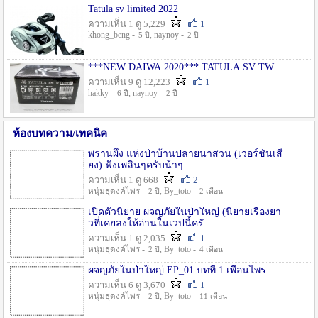
Tatula sv limited 2022
ความเห็น 1 ดู 5,229
1
khong_beng -
, naynoy -
5 ปี
2 ปี
***NEW DAIWA 2020*** TATULA SV TW
ความเห็น 9 ดู 12,223
1
hakky -
, naynoy -
6 ปี
2 ปี
ห้องบทความ/เทคนิค
พรานผึ้ง แห่งป่าบ้านปลายนาสวน (เวอร์ชั่นเสี
ยง) ฟังเพลินๆครับน้าๆ
ความเห็น 1 ดู 668
2
หนุ่มธุดงค์ไพร -
, By_toto -
2 ปี
2 เดือน
เปิดตัวนิยาย ผจญภัยในป่าใหญ่ (นิยายเรื่องยา
วที่เคยลงให้อ่านในเวปนี้ครั
ความเห็น 1 ดู 2,035
1
หนุ่มธุดงค์ไพร -
, By_toto -
2 ปี
4 เดือน
ผจญภัยในป่าใหญ่ EP_01 บทที่ 1 เพื่อนไพร
ความเห็น 6 ดู 3,670
1
หนุ่มธุดงค์ไพร -
, By_toto -
2 ปี
11 เดือน