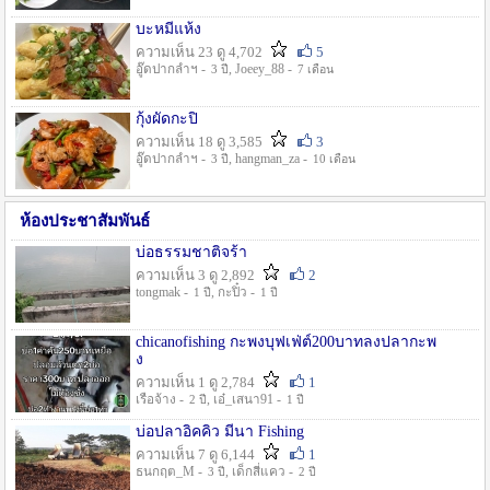
บะหมี่แห้ง
ความเห็น 23 ดู 4,702
5
อู๊ดปากลำฯ -
, Joeey_88 -
3 ปี
7 เดือน
กุ้งผัดกะปิ
ความเห็น 18 ดู 3,585
3
อู๊ดปากลำฯ -
, hangman_za -
3 ปี
10 เดือน
ห้องประชาสัมพันธ์
บ่อธรรมชาติจร้า
ความเห็น 3 ดู 2,892
2
tongmak -
, กะปิ๋ว -
1 ปี
1 ปี
chicanofishing กะพงบุฟเฟ่ต์200บาทลงปลากะพ
ง
ความเห็น 1 ดู 2,784
1
เรือจ้าง -
, เอ๋_เสนา91 -
2 ปี
1 ปี
บ่อปลาอิคคิว มีนา Fishing
ความเห็น 7 ดู 6,144
1
ธนกฤต_M -
, เด็กสี่แคว -
3 ปี
2 ปี