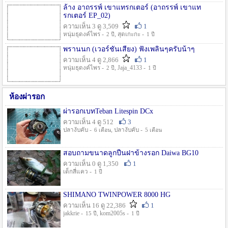
ล้าง อาถรรพ์ เขาแทรกเตอร์ (อาถรรพ์ เขาแท
รกเตอร์ EP_02)
ความเห็น 3 ดู 3,509
1
หนุ่มธุดงค์ไพร -
, สุดเกะกะ -
2 ปี
1 ปี
พรานนก (เวอร์ชั่นเสียง) ฟังเพลินๆครับน้าๆ
ความเห็น 4 ดู 2,866
1
หนุ่มธุดงค์ไพร -
, Jaja_4133 -
2 ปี
1 ปี
ห้องผ่ารอก
ผ่ารอกเบทTeban Litespin DCx
ความเห็น 4 ดู 512
3
ปลางับคับ -
, ปลางับคับ -
6 เดือน
5 เดือน
สอบถามขนาดลูกปืนฝาข้างรอก Daiwa BG10
ความเห็น 0 ดู 1,350
1
เด็กสี่แคว -
1 ปี
SHIMANO TWINPOWER 8000 HG
ความเห็น 16 ดู 22,386
1
jakkrie -
, kom2005s -
15 ปี
1 ปี