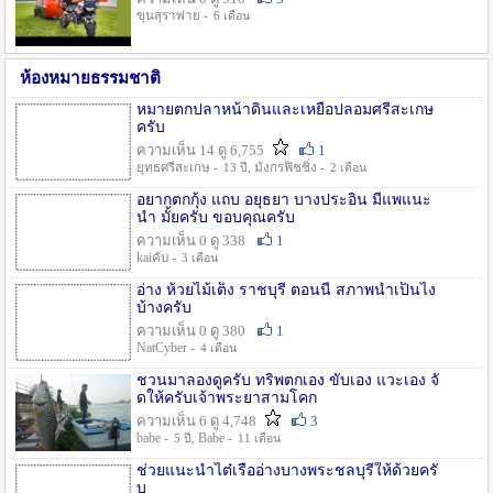
ขุนสุราพ่าย -
6 เดือน
ห้องหมายธรรมชาติ
หมายตกปลาหน้าดินและเหยื่อปลอมศรีสะเกษ
ครับ
ความเห็น 14 ดู 6,755
1
ยุทธศรีสะเกษ -
, มังกรฟิชชิ่ง -
13 ปี
2 เดือน
อยากตกกุ้ง แถบ อยุธยา บางประอิน มีแพแนะ
นำ มั้ยครับ ขอบคุณครับ
ความเห็น 0 ดู 338
1
kaiคับ -
3 เดือน
อ่าง ห้วยไม้เต็ง ราชบุรี ตอนนี้ สภาพน้ำเป็นไง
บ้างครับ
ความเห็น 0 ดู 380
1
NatCyber -
4 เดือน
ชวนมาลองดูครับ ทริพตกเอง ขับเอง แวะเอง จั
ดให้ครับเจ้าพระยาสามโคก
ความเห็น 6 ดู 4,748
3
babe -
, Babe -
5 ปี
11 เดือน
ช่วยแนะนำไต๋เรืออ่างบางพระชลบุรีให้ด้วยครั
บ