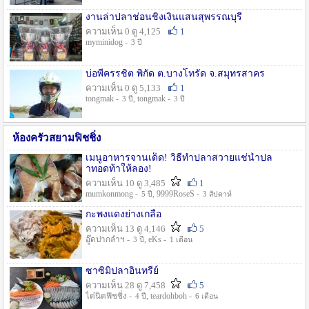
งานล่าปลาช่อนชิงเงินแสนสุพรรณบุรี
ความเห็น 0 ดู 4,125
1
myminidog -
3 ปี
บ่อพี่ครรชิต พิกัด ต.บางโทรัด จ.สมุทรสาคร
ความเห็น 0 ดู 5,133
1
tongmak -
, tongmak -
3 ปี
3 ปี
ห้องครัวสยามฟิชชิ่ง
เมนูอาหารจานเด็ด! วิธีทำปลาสวายแช่น้ำปล
าทอดท้าให้ลอง!
ความเห็น 10 ดู 3,485
1
mumkonmong -
, 9999RoseS -
5 ปี
3 สัปดาห์
กะพงแดงย่างเกลือ
ความเห็น 13 ดู 4,146
5
อู๊ดปากลำฯ -
, eKs -
3 ปี
1 เดือน
ซาซิมิปลาอินทรีย์
ความเห็น 28 ดู 7,458
5
ไต๋นิตฟิชชิ่ง -
, teardohboh -
4 ปี
6 เดือน