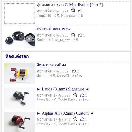
คุ้ยแคะแกะรอก G-Max Ryujin [Part.2]
ความเห็น 8 ดู 8,271
1
morn2516 -
, Num mea -
9 ปี
1 ปี
ประกอบ steez sv tw
ความเห็น 8 ดู 6,930
1
Kodin -
, sa_ra_raw -
8 ปี
2 ปี
ห้องแต่งรอก
อัพเดท px เหลือง
ความเห็น 7 ดู 3,589
1
shito--- -
, พราน05 -
6 ปี
3 เดือน
► Lauda (31mm) Signature ◄
ความเห็น 17 ดู 6,397
1
Soros R -
, Toddy Dada -
8 ปี
4 เดือน
► Alphas Air (32mm) Custom ◄
ความเห็น 17 ดู 8,347
1
Soros R -
, Toddy Dada -
8 ปี
4 เดือน