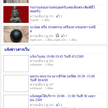
รบกวนสอบถามหน่อยครับเคยเห็นพระพิมพ์นี้ไ
หมครับ
ความเห็น 0 ดู 151
1
Popo01 -
1 เดือน
บะป่อย หรือ ปรอทกรอ เครื่องลางของชาวเหนื
อ
ความเห็น 2 ดู 281
7
manit.com -
, manit.com -
1 เดือน
1 เดือน
แจ้งข่าวสารเว็บ
แจ้งเว็บล่ม 19:08-19:43 วันที่ 4/5/2569
ความเห็น 0 ดู 201
webmaster -
3 เดือน
ผลกระทบจากเวลาเซิร์ฟเวอร์ผิด 10:30 -15:00
วันที่ 30/4/69
ความเห็น 0 ดู 247
webmaster -
3 เดือน
แจ้งหยุดให้บริการ 10:00 - 11:00 วันที่ 30 เมษา
ยน 2569
ความเห็น 2 ดู 345
3