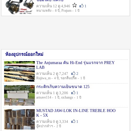
ความเห็น 12 ดู 4,946
1
หนามหลัง -
, Prajum -
8 ปี
1 ปี
ห้องอุปกรณ์ออกใหม่
The Anjumaraa คัน Hi-End รุ่นแรกจาก PREY
LAB
ความเห็น 2 ดู 7,247
2
Rujiwa_m -
, รอกลื่นปรื๊ด -
4 ปี
1 ปี
กระติกเก็บความเย็นขนาด 125
ความเห็น 1 ดู 3,206
1
artsave114 -
, sichangs -
1 ปี
1 ปี
MUSTAD JAW-LOK IN-LINE TREBLE HOO
K - 5X
ความเห็น 0 ดู 3,334
1
อู๊ดปากลำฯ -
2 ปี