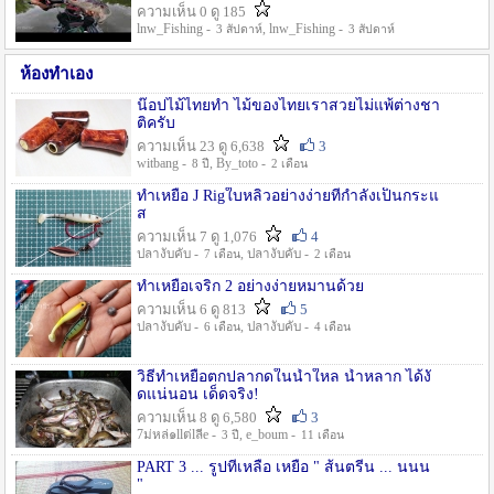
ความเห็น 0 ดู 185
lnw_Fishing -
, lnw_Fishing -
3 สัปดาห์
3 สัปดาห์
ห้องทำเอง
น๊อปไม้ไทยทำ ไม้ของไทยเราสวยไม่แพ้ต่างชา
ติครับ
ความเห็น 23 ดู 6,638
3
witbang -
, By_toto -
8 ปี
2 เดือน
ทำเหยื่อ J Rigใบหลิวอย่างง่ายที่กำลังเป็นกระแ
ส
ความเห็น 7 ดู 1,076
4
ปลางับคับ -
, ปลางับคับ -
7 เดือน
2 เดือน
ทำเหยื่อเจริก 2 อย่างง่ายหมานด้วย
ความเห็น 6 ดู 813
5
ปลางับคับ -
, ปลางับคับ -
6 เดือน
4 เดือน
วิธีทำเหยื่อตกปลากดในน้ำใหล น้ำหลาก ได้งั
ดแน่นอน เด็ดจริง!
ความเห็น 8 ดู 6,580
3
7ม่หล่๑llต่lลีe -
, e_boum -
3 ปี
11 เดือน
PART 3 ... รูปที่เหลือ เหยื่อ " ส้นตรีน ... นนน
"