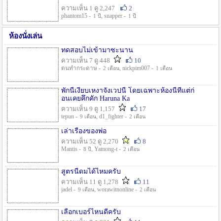
ความเห็น 1 ดู 2,247
2
phantom15 -
, snapper -
1 ปี
1 ปี
ห้องนั่งเล่น
ทดสอบไม่เข้ามาซะนาน
ความเห็น 7 ดู 448
10
ตนทำกระดาษ -
, nickpim007 -
2 เดือน
1 เดือน
พักนี้เงียบเหงาจังเวปนี้ โดยเฉพาะห้องนี้ที่แต่ก่
อนเคยคึกคัก Haruna Ka
ความเห็น 9 ดู 1,157
17
tepun -
, d1_fighter -
9 เดือน
2 เดือน
เล่าเรื่องของพ่อ
ความเห็น 52 ดู 2,270
8
Mantis -
, Yamong-t -
8 ปี
2 เดือน
สูตรนี้ดมได้ไหมครับ
ความเห็น 11 ดู 1,278
11
jadel -
, worawitnonline -
9 เดือน
2 เดือน
เลือกเบอร์ไหนดีครับ