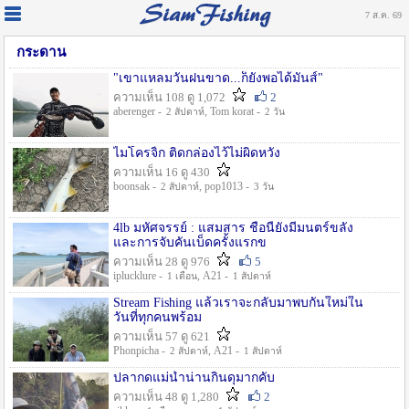
7 ส.ค. 69
กระดาน
"เขาแหลมวันฝนขาด...ก็ยังพอได้มันส์"
ความเห็น 108 ดู 1,072
2
aberenger -
, Tom korat -
2 สัปดาห์
2 วัน
ไมโครจิ้ก ติดกล่องไว้ไม่ผิดหวัง
ความเห็น 16 ดู 430
boonsak -
, pop1013 -
2 สัปดาห์
3 วัน
4lb มหัศจรรย์ : แสมสาร ชื่อนี้ยังมีมนตร์ขลัง
และการจับคันเบ็ดครั้งแรกข
ความเห็น 28 ดู 976
5
iplucklure -
, A21 -
1 เดือน
1 สัปดาห์
Stream Fishing แล้วเราจะกลับมาพบกันใหม่ใน
วันที่ทุกคนพร้อม
ความเห็น 57 ดู 621
Phonpicha -
, A21 -
2 สัปดาห์
1 สัปดาห์
ปลากดแม่น้ำน่านกินดุมากคับ
ความเห็น 48 ดู 1,280
2