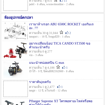
ความเห็น 7 ดู 831
11
jadel -
, worawitnonline -
6 เดือน
2 เดือน
ห้องอุปกรณ์ตกปลา
เรามาล้างรอก ABU 6500C ROCKET เองกันเถ
อะ..!!!
ความเห็น 30 ดู 31,044
2
tanapat t. -
, Seagull20 -
18 ปี
1 เดือน
อยากเปลี่ยนน็อป TICA CANDO ST3500 ขอ
คำแนะนำครับ
ความเห็น 0 ดู 277
vin -
3 เดือน
แนะนำหน่อยสปิน G max
ความเห็น 7 ดู 4,186
1
ป๋าโก้ -
, นิพนธ์082162660 -
9 ปี
8 เดือน
ราคาคันjmครับ
ความเห็น 1 ดู 2,477
1
tangtr -
, มโนรมย์ -
12 ปี
12 เดือน
Pflueger Supreme XT ใครพอหาอะไหล่หรือพอ
ซ่อมได้บ้างครับ