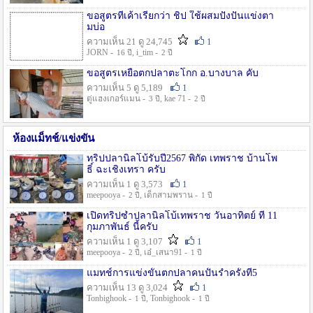
ขอสูตรที่เค้าเรียกว่า ชิป ใช้ผสมปังปั่นแข่งตา
มบ่อ
ความเห็น 21 ดู 24,745
1
JORN -
, i_tim -
16 ปี
2 ปี
ขอสูตรเหยื่อตกปลาตะโกก อ.บางบาล คับ
ความเห็น 5 ดู 5,189
1
ตู่แฮงเกอร์แมน -
, kae 71 -
3 ปี
2 ปี
ห้องแม็ทช์/แข่งขัน
ทริปปลานิลโบ้รับปี2567 พิกัด เทพราช บ้านโพ
ธิ์ ฉะเชิงเทรา ครับ
ความเห็น 1 ดู 3,573
1
meepooya -
, เด็กสามพราน -
2 ปี
1 ปี
เปิดทริปซ้ำปลานิลโบ้เทพราช วันอาทิตย์ ที่ 11
กุมภาพันธ์ นี้ครับ
ความเห็น 1 ดู 3,107
1
meepooya -
, เอ๋_เสนา91 -
2 ปี
1 ปี
แมทช์การแข่งขั้นตกปลาคนปั้นรำครั้งที่5
ความเห็น 13 ดู 3,024
1
Tonbighook -
, Tonbighook -
1 ปี
1 ปี