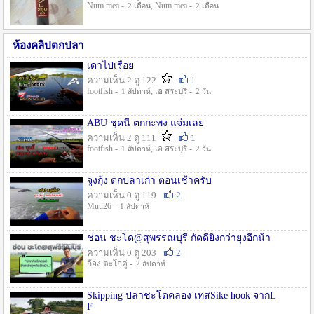
Num mea -
, Num mea -
2 เดือน
2 เดือน
ห้องคลิปตกปลา
เดาไปเรื่อย
ความเห็น 2 ดู 122
1
footfish -
, เอ สระบุรี -
1 สัปดาห์
2 วัน
ABU ชุดนี้ ตกกะพง แจ่มเลย
ความเห็น 2 ดู 111
1
footfish -
, เอ สระบุรี -
1 สัปดาห์
2 วัน
จูงกุ้ง ตกปลาเก๋า ตอนเช้าครับ
ความเห็น 0 ดู 119
2
Muu26 -
1 สัปดาห์
ช่อน ชะโด@สุพรรณบุรี กัดดียิ่งกว่ายุงอีกน้า
ความเห็น 0 ดู 203
2
ก้อง ตะโกคู่ -
2 สัปดาห์
Skipping ปลาชะโดคลอง เทสSike hook จากL
F